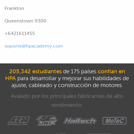
Frankton
Queenstown 9300
+6421611455
soporte@hpacademy.com
205,342 estudiantes
de 175 países
confían en
HPA
para desarrollar y mejorar sus habilidades de
ajuste, cableado y construcción de motores.
Avalado por los principales fabricantes de alto
rendimiento.