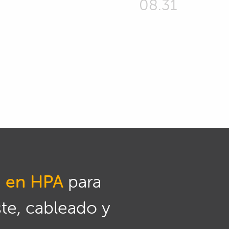
08.31
n en HPA
para
ste, cableado y