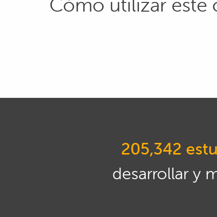
Cómo utilizar este 
205,342 estu
desarrollar y 