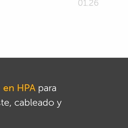
01.26
n en HPA
para
ste, cableado y