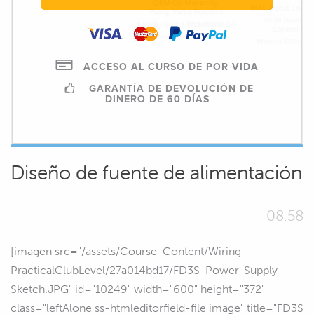
ACCESO AL CURSO DE POR VIDA
GARANTÍA DE DEVOLUCIÓN DE
DINERO DE 60 DÍAS
Diseño de fuente de alimentación
08.58
[imagen src="/assets/Course-Content/Wiring-
PracticalClubLevel/27a014bd17/FD3S-Power-Supply-
Sketch.JPG" id="10249" width="600" height="372"
class="leftAlone ss-htmleditorfield-file image" title="FD3S