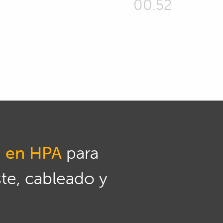
00.52
n en HPA
para
ste, cableado y