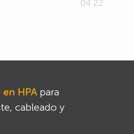
04.22
n en HPA
para
ste, cableado y