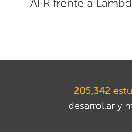
AFR frente a Lambd
205,342 estu
desarrollar y 