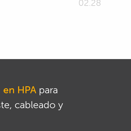
02.28
n en HPA
para
ste, cableado y