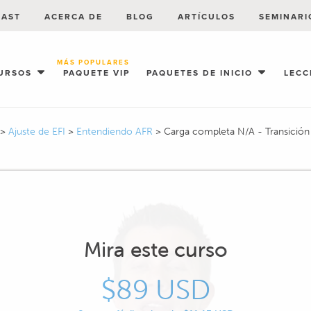
CAST
ACERCA DE
BLOG
ARTÍCULOS
SEMINARI
MÁS POPULARES
URSOS
PAQUETE VIP
PAQUETES DE INICIO
LECC
>
Ajuste de EFI
>
Entendiendo AFR
>
Carga completa N/A - Transición 
Mira este curso
$89 USD