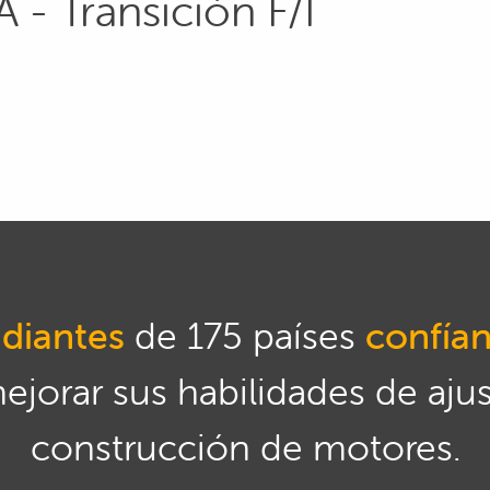
- Transición F/I
diantes
de 175 países
confía
mejorar sus habilidades de aju
construcción de motores.