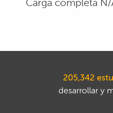
Carga completa N/A 
205,342 estu
desarrollar y 