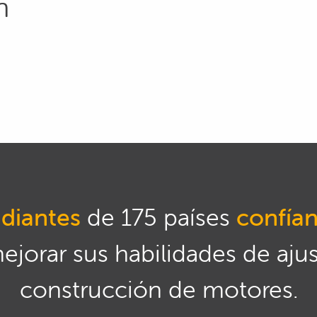
n
diantes
de 175 países
confía
mejorar sus habilidades de aju
construcción de motores.