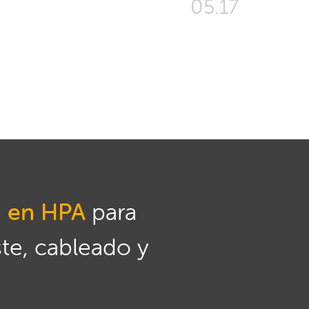
05.17
n en HPA
para
ste, cableado y