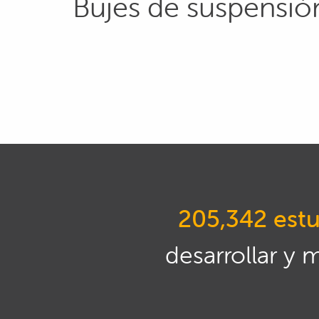
Bujes de suspensió
205,342 estu
desarrollar y 