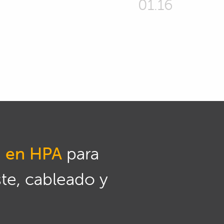
01.16
n en HPA
para
ste, cableado y