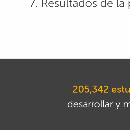
7. Resultados de la
205,342 estu
desarrollar y 