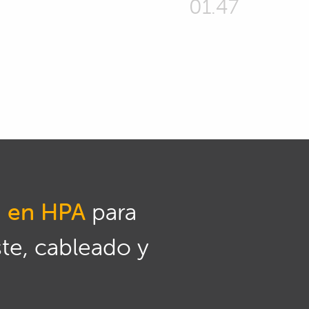
01.47
n en HPA
para
ste, cableado y