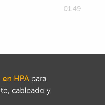
01.49
n en HPA
para
ste, cableado y