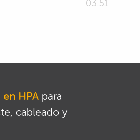
03.51
n en HPA
para
ste, cableado y