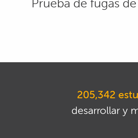
Prueba de fugas de
205,342 estu
desarrollar y 