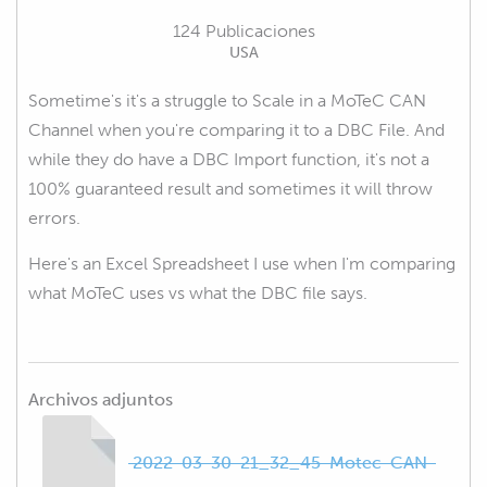
124 Publicaciones
USA
Sometime's it's a struggle to Scale in a MoTeC CAN
Channel when you're comparing it to a DBC File. And
while they do have a DBC Import function, it's not a
100% guaranteed result and sometimes it will throw
errors.
Here's an Excel Spreadsheet I use when I'm comparing
what MoTeC uses vs what the DBC file says.
Archivos adjuntos
2022-03-30-21_32_45-Motec-CAN-