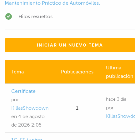
Mantenimiento Práctico de Automóviles.
= Hilos resueltos
INICIAR UN NUEVO TEMA
Última
Tema
Publicaciones
publicación
Certificate
hace 3 día
por
por
KillasShowdown
1
KillasShowdo
en
4 de agosto
de 2026 2:05
1G-FE tuning