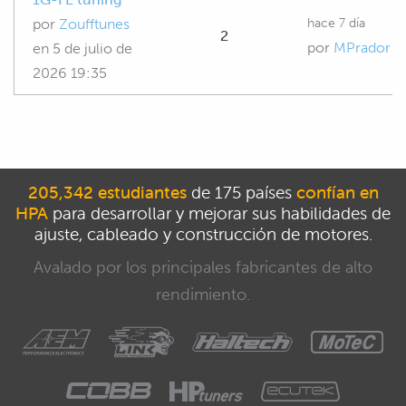
hace 7 día
por
Zoufftunes
2
por
MPrador
en
5 de julio de
2026 19:35
205,342 estudiantes
de 175 países
confían en
HPA
para desarrollar y mejorar sus habilidades de
ajuste, cableado y construcción de motores.
Avalado por los principales fabricantes de alto
rendimiento.