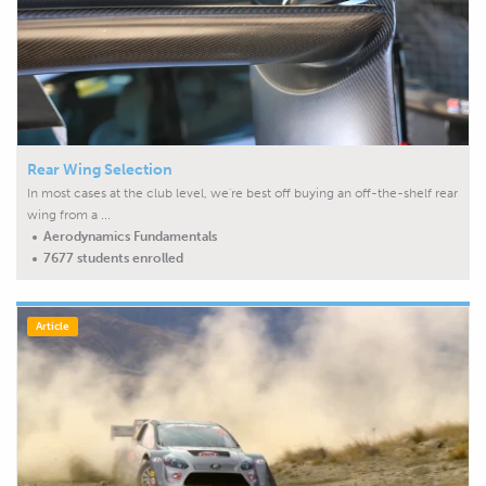
Rear Wing Selection
In most cases at the club level, we're best off buying an off-the-shelf rear
wing from a ...
Aerodynamics Fundamentals
7677 students enrolled