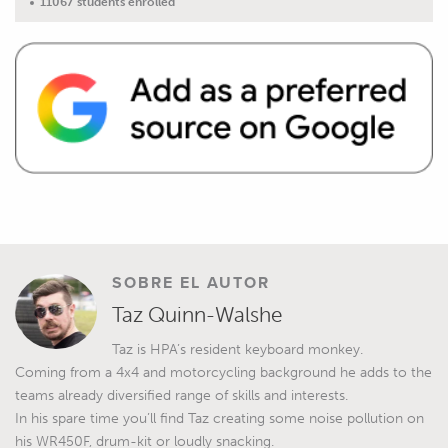
11067 students enrolled
SOBRE EL AUTOR
Taz Quinn-Walshe
Taz is HPA’s resident keyboard monkey.
Coming from a 4x4 and motorcycling background he adds to the
teams already diversified range of skills and interests.
In his spare time you’ll find Taz creating some noise pollution on
his WR450F, drum-kit or loudly snacking.