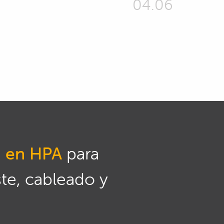
04.06
n en HPA
para
ste, cableado y