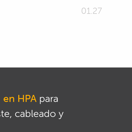
01.27
n en HPA
para
ste, cableado y