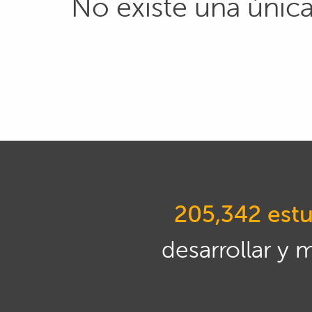
No existe una única
205,342 estu
desarrollar y 