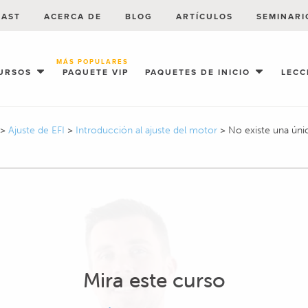
CAST
ACERCA DE
BLOG
ARTÍCULOS
SEMINARI
MÁS POPULARES
URSOS
PAQUETE VIP
PAQUETES DE INICIO
LECC
>
Ajuste de EFI
>
Introducción al ajuste del motor
>
No existe una úni
Mira este curso