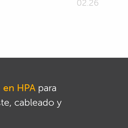
02.26
n en HPA
para
ste, cableado y