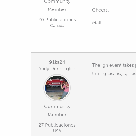
Community
Member
Cheers,
20 Publicaciones
Matt
Canada
91ka24
The ign event takes p
Andy Dennington
timing. So no, igniti
Community
Member
27 Publicaciones
USA