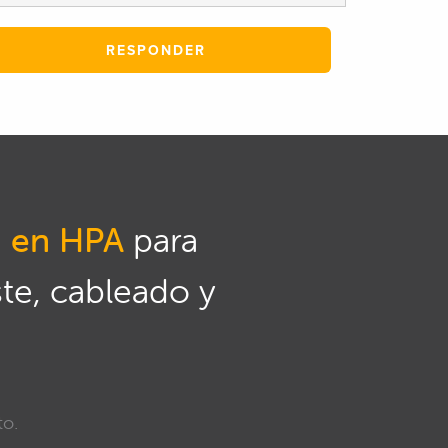
RESPONDER
n en HPA
para
ste, cableado y
to.