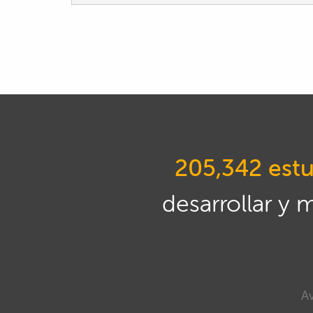
205,342 estu
desarrollar y 
Av