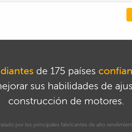
diantes
de 175 países
confía
mejorar sus habilidades de aju
construcción de motores.
alado por los principales fabricantes de alto rendimien