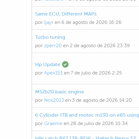
Same ECU, Different MAPs
por
ljayr
en
6 de agosto de 2026 16:26
Turbo tuning
por
zperr20
en
2 de agosto de 2026 23:39
Hp Update
por
Apex101
en
7 de julio de 2026 2:25
M52b20 basic engine
por
Nos2013
en
3 de agosto de 2026 14:20
6 Cylinder ITB and motec m130 on e85 using 
por
Graeme
en
28 de julio de 2026 10:34
Idle catch RX7 13B-REW - Haltech Nexus S2