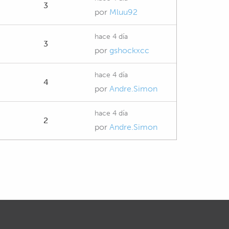
3
por
Mluu92
hace 4 día
3
por
gshockxcc
hace 4 día
4
por
Andre.Simon
hace 4 día
2
por
Andre.Simon