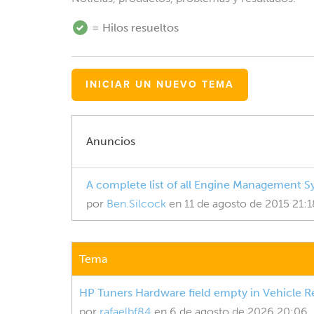
= Hilos resueltos
INICIAR UN NUEVO TEMA
Anuncios
A complete list of all Engine Management Sys
por
Ben.Silcock
en
11 de agosto de 2015 21:1
Tema
HP Tuners Hardware field empty in Vehicle 
por
rafaelbf84
en
6 de agosto de 2026 20:06