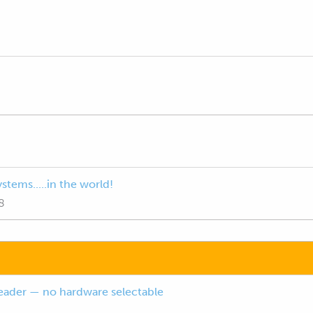
tems.....in the world!
8
Reader — no hardware selectable