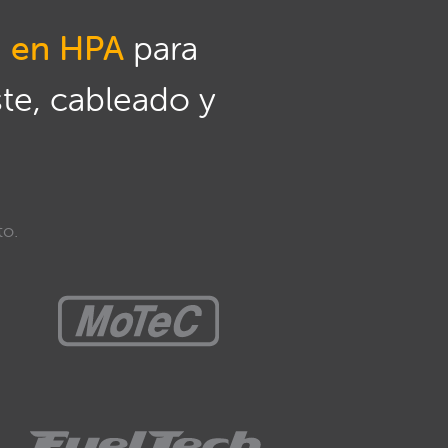
n en HPA
para
ste, cableado y
to.