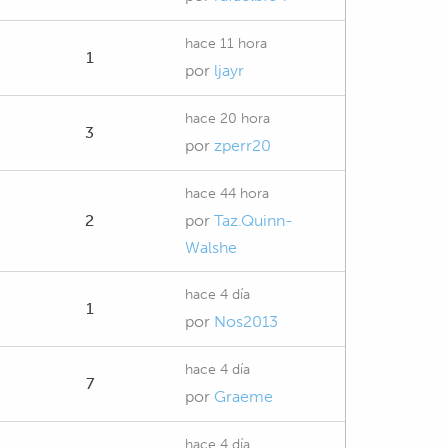
hace 11 hora
1
por
ljayr
hace 20 hora
3
por
zperr20
hace 44 hora
2
por
Taz.Quinn-
Walshe
hace 4 día
1
por
Nos2013
hace 4 día
7
por
Graeme
hace 4 día