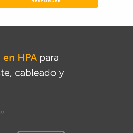
RESPONDER
n en HPA
para
ste, cableado y
to.