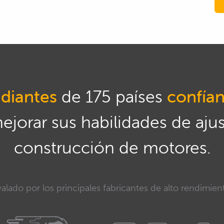
diantes
de 175 países
confía
mejorar sus habilidades de aju
construcción de motores.
alado por los principales fabricantes de alto rendimien