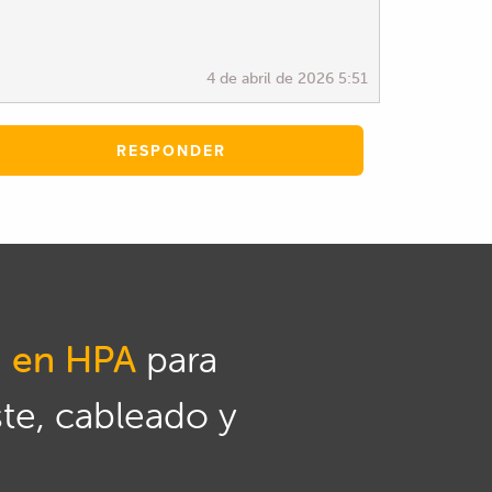
4 de abril de 2026 5:51
RESPONDER
n en HPA
para
ste, cableado y