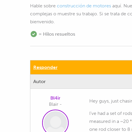
Hable sobre
construcción de motores
aquí. Nue
complejas o muestre su trabajo. Si se trata de 
bienvenido.
= Hilos resueltos
Responder
Autor
Bl4ir
Hey guys, just chas
Blair -
I’ve had a set of ro
measured in a ~20 °
one rod closer to 8