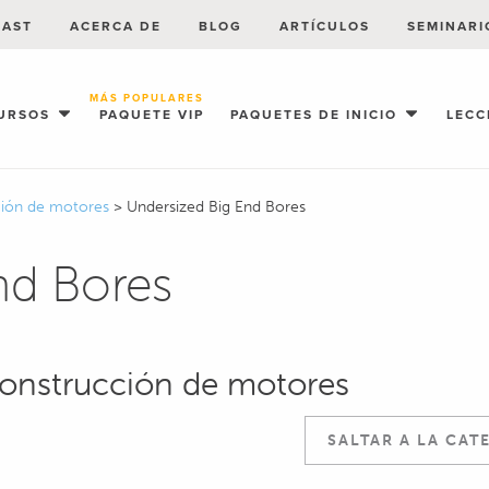
CAST
ACERCA DE
BLOG
ARTÍCULOS
SEMINARI
MÁS POPULARES
URSOS
PAQUETE VIP
PAQUETES DE INICIO
LECC
cción de motores
>
Undersized Big End Bores
nd Bores
construcción de motores