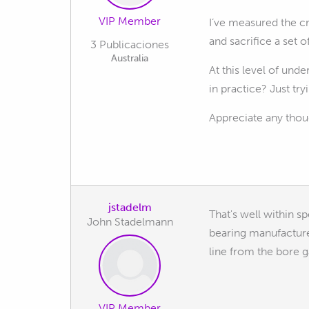
VIP Member
I’ve measured the cr
and sacrifice a set o
3 Publicaciones
Australia
At this level of und
in practice? Just tr
Appreciate any thou
jstadelm
That's well within s
John Stadelmann
bearing manufacturer
line from the bore ga
VIP Member