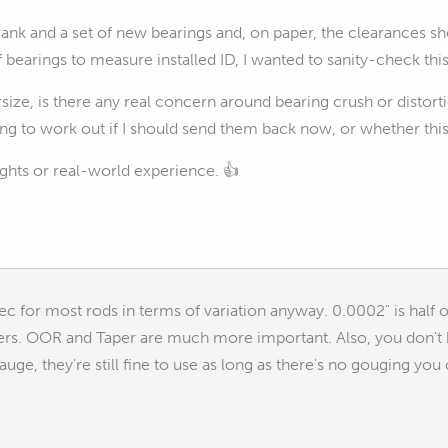
ank and a set of new bearings and, on paper, the clearances shou
f bearings to measure installed ID, I wanted to sanity-check thi
ersize, is there any real concern around bearing crush or distort
ying to work out if I should send them back now, or whether this 
ghts or real-world experience. 👍
pec for most rods in terms of variation anyway. 0.0002" is half
s. OOR and Taper are much more important. Also, you don't have
uge, they're still fine to use as long as there's no gouging you 