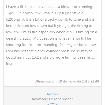
i have a 6L ls that I have put a lsa blower on running
13psi, 9.3 comp. it will make 13 psi just off idle
(1200rpm). It is a bit of a tricky comb to tune and it is
knock limited low down but if you get the timing to
low it will miss fire especially when it pulls timing on a
gearshift (auto). My question is what afr should I be
shooting for. I’m commanding 12:1. Higher boost low
rpm has not that higher cylinder pressure so maybe I
could lean it to 13:1 and a bit more timing it seems to
love.
Última edición:
10 de mayo de 2018 22:49
Arghx7
Raymond Herchenroder