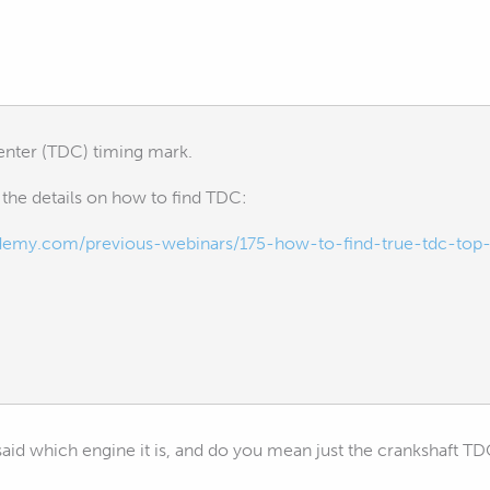
nter (TDC) timing mark.
 the details on how to find TDC:
demy.com/previous-webinars/175-how-to-find-true-tdc-top-
 said which engine it is, and do you mean just the crankshaft T