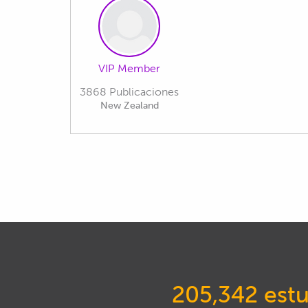
VIP Member
3868 Publicaciones
New Zealand
205,342 estu