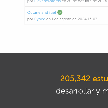
por
Elevencustoms
en
20 de octubre de 2024
Octane and fuel
por
Pyoed
en
1 de agosto de 2024 13:03
205,342 estu
desarrollar y 