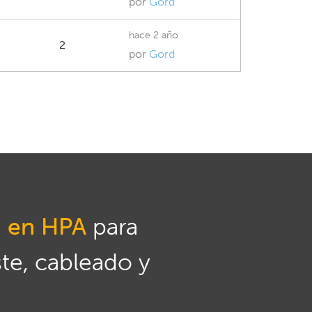
por
Gord
hace 2 año
2
por
Gord
n en HPA
para
ste, cableado y