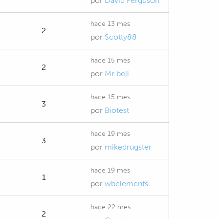
por
David Ferguson
hace 13 mes
2
por
Scotty88
hace 15 mes
2
por
Mr bell
hace 15 mes
3
por
Biotest
hace 19 mes
3
por
mikedrugster
hace 19 mes
1
por
wbclements
hace 22 mes
2