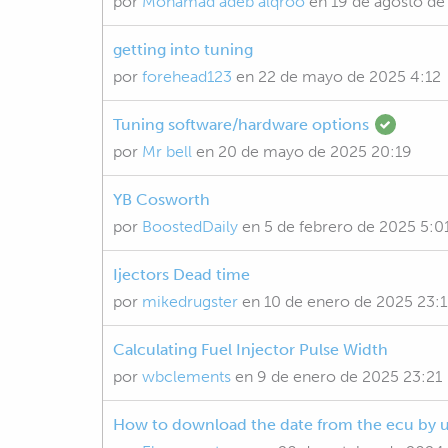
por
Mohamad adeb alqroo
en
19 de agosto de
getting into tuning
por
forehead123
en
22 de mayo de 2025 4:12
Tuning software/hardware options
por
Mr bell
en
20 de mayo de 2025 20:19
YB Cosworth
por
BoostedDaily
en
5 de febrero de 2025 5:0
Ijectors Dead time
por
mikedrugster
en
10 de enero de 2025 23:1
Calculating Fuel Injector Pulse Width
por
wbclements
en
9 de enero de 2025 23:21
How to download the date from the ecu by u