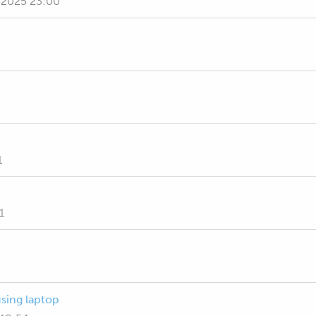
 2025 23:00
1
1
sing laptop